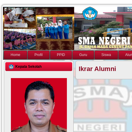
Home
Profil
PPID
Guru
Siswa
Alu
Kepala Sekolah
Ikrar Alumni