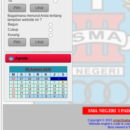
Ya
Lihat
Bagaimana menurut Anda tentang
tampilan website ini ?
Bagus
Cukup
Kurang
Lihat
Agenda
08 August 2026
M
S
S
R
K
J
S
26
27
28
29
30
31
1
2
3
4
5
6
7
8
9
10
11
12
13
14
15
16
17
18
19
20
21
22
23
24
25
26
27
28
29
30
31
1
2
3
4
5
S
M
A
N
E
G
E
R
I
3
P
A
D
A
N
G
|
Copyright © 2015
sman3padan
Website engine's code is cop
Best viewed in M