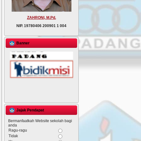
ZAHRONI, M.Pd.
NIP.
19780406 200901 1 004
Banner
Jajak Pendapat
Bermanfaatkah Website sekolah bagi
anda
Ragu-ragu
Tidak