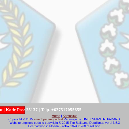
o
d
e
P
o
s
:
2
5
1
3
7
|
T
e
l
p
.
+
6
2
7
5
1
7
0
5
5
6
5
5
Home
|
Komunitas
Copyright © 2015
sman3padang.sch.id
Redesign by TIM IT SMANTRI PADANG.
Website engine's code is copyright © 2015 Tim Balitbang Depdiknas versi 3.5.3
Best viewed in Mozilla Firefox 1024 x 768 resolution.