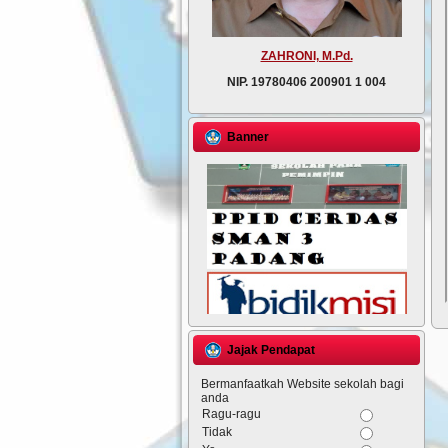
ZAHRONI, M.Pd.
NIP.
19780406 200901 1 004
Banner
Jajak Pendapat
Bermanfaatkah Website sekolah bagi
anda
Ragu-ragu
Tidak