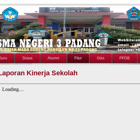
Guru
Siswa
Alumni
Fitur
Osis
PPDB
Laporan Kinerja Sekolah