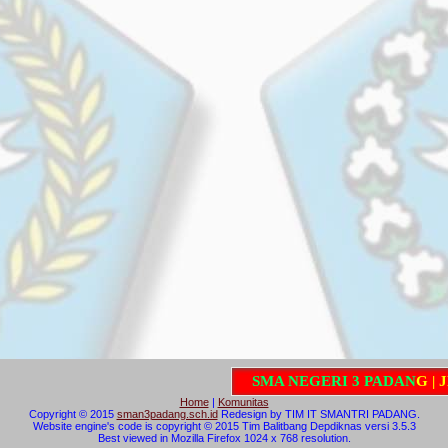
S
M
A
N
E
G
E
R
I
3
P
A
D
A
N
G
|
J
L
.
G
a
j
Home
|
Komunitas
Copyright © 2015
sman3padang.sch.id
Redesign by TIM IT SMANTRI PADANG.
Website engine's code is copyright © 2015 Tim Balitbang Depdiknas versi 3.5.3
Best viewed in Mozilla Firefox 1024 x 768 resolution.