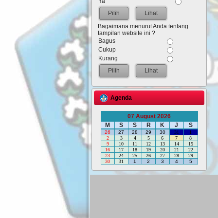
Ya
Lihat
Bagaimana menurut Anda tentang
tampilan website ini ?
Bagus
Cukup
Kurang
Lihat
Agenda
07 August 2026
M
S
S
R
K
J
S
26
27
28
29
30
31
1
2
3
4
5
6
7
8
9
10
11
12
13
14
15
16
17
18
19
20
21
22
23
24
25
26
27
28
29
30
31
1
2
3
4
5