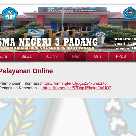
Guru
Siswa
Alumni
Fitur
Osis
PPDB
Pelayanan Online
Permohonan Informasi :
https://forms.gle/KJjdgZZ24xuhaznt6
Pengajuan Keberatan :
https://forms.gle/57DppJEhqirpFmUQ7