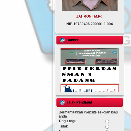
ZAHRONI, M.Pd.
NIP.
19780406 200901 1 004
Banner
Jajak Pendapat
Bermanfaatkah Website sekolah bagi
anda
Ragu-ragu
Tidak