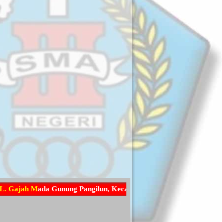
a
h
M
a
d
a
G
u
n
u
n
g
P
a
n
g
i
l
u
n
,
K
e
c
a
m
a
t
a
n
P
a
d
a
n
g
U
t
a
r
a
,
K
o
t
a
P
a
d
a
n
g