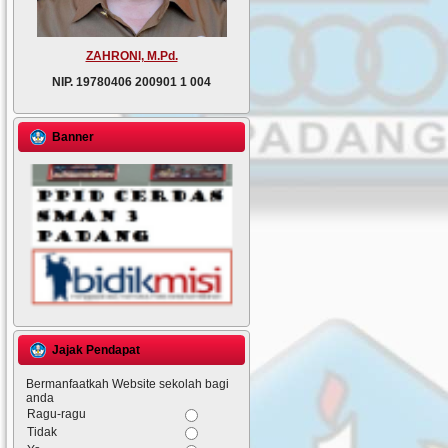
ZAHRONI, M.Pd.
NIP.
19780406 200901 1 004
Banner
Jajak Pendapat
Bermanfaatkah Website sekolah bagi
anda
Ragu-ragu
Tidak