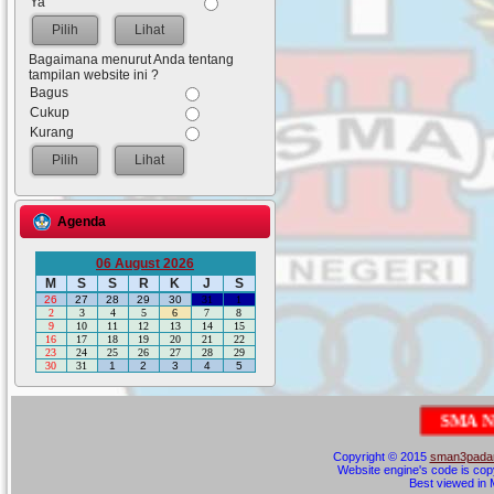
Ya
Lihat
Bagaimana menurut Anda tentang
tampilan website ini ?
Bagus
Cukup
Kurang
Lihat
Agenda
06 August 2026
M
S
S
R
K
J
S
26
27
28
29
30
31
1
2
3
4
5
6
7
8
9
10
11
12
13
14
15
16
17
18
19
20
21
22
23
24
25
26
27
28
29
30
31
1
2
3
4
5
S
M
A
N
E
G
E
R
Copyright © 2015
sman3padan
Website engine's code is cop
Best viewed in M