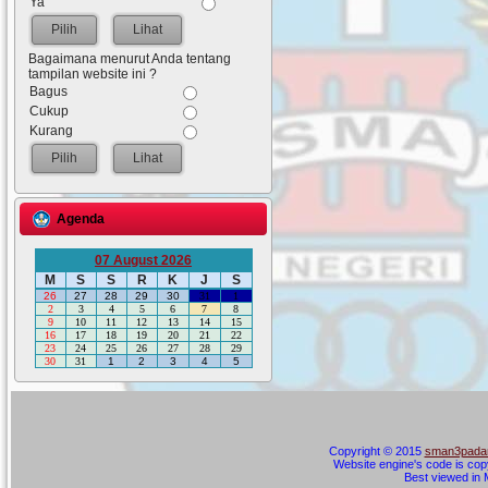
Ya
Lihat
Bagaimana menurut Anda tentang
tampilan website ini ?
Bagus
Cukup
Kurang
Lihat
Agenda
07 August 2026
M
S
S
R
K
J
S
26
27
28
29
30
31
1
2
3
4
5
6
7
8
9
10
11
12
13
14
15
16
17
18
19
20
21
22
23
24
25
26
27
28
29
30
31
1
2
3
4
5
Copyright © 2015
sman3padan
Website engine's code is cop
Best viewed in M