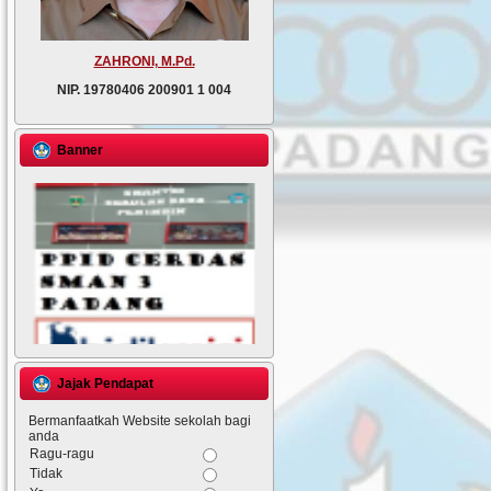
ZAHRONI, M.Pd.
NIP.
19780406 200901 1 004
Banner
Jajak Pendapat
Bermanfaatkah Website sekolah bagi
anda
Ragu-ragu
Tidak