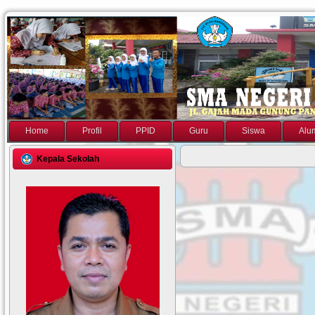
Home
Profil
PPID
Guru
Siswa
Alu
Kepala Sekolah