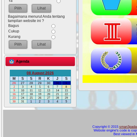
Ya
Lihat
Bagaimana menurut Anda tentang
tampilan website ini ?
Bagus
Cukup
Kurang
Lihat
Agenda
08 August 2026
M
S
S
R
K
J
S
26
27
28
29
30
31
1
2
3
4
5
6
7
8
9
10
11
12
13
14
15
16
17
18
19
20
21
22
23
24
25
26
27
28
29
30
31
1
2
3
4
5
Copyright © 2015
sman3padan
Website engine's code is cop
Best viewed in M