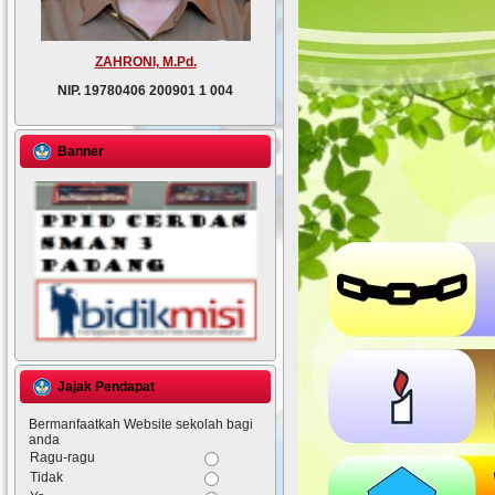
ZAHRONI, M.Pd.
NIP.
19780406 200901 1 004
Banner
Jajak Pendapat
Bermanfaatkah Website sekolah bagi
anda
Ragu-ragu
Tidak