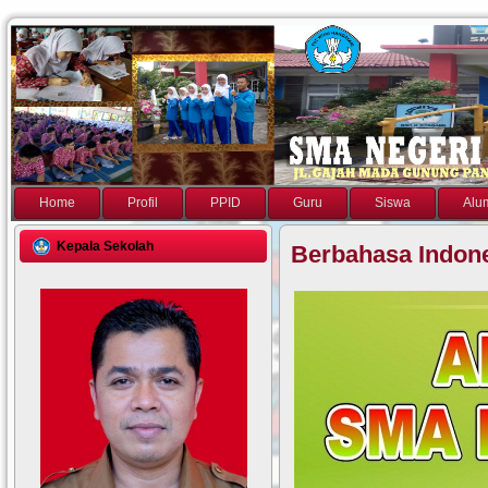
Home
Profil
PPID
Guru
Siswa
Alu
Kepala Sekolah
Berbahasa Indon