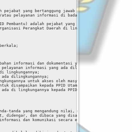
h pejabat yang bertanggung jawab 
/atau pelayanan informasi di badan publik.
ID Pembantu) adalah pejabat yang 
rganisasi Perangkat Daerah di lingkungan 
berkala;
bahan informasi dan dokumentasi yang ada dilingkungannny
 pelayanan informasi yang ada dilingkungannya kepada pub
di lingkungannya;
 ada dilingkungannya;
ngkungannya untuk akses oleh masyarakat;
ntuk disampaikan kepada PPID Utama;
 ada di lingkungannya kepada PPID Utama secara berkala
nda-tanda yang mengandung nilai, makna, dan pesan, 
t, didengar, dan dibaca yang disajikan dalam berbagai 
informasi dan komunikasi secara elektronik atau 