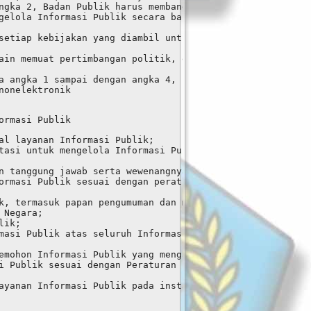
ngka 2, Badan Publik harus membangun dan 
gelola Informasi Publik secara baik dan efisien 
setiap kebijakan yang diambil untuk memenuhi hak 
ain memuat pertimbangan politik, ekonomi, sosial, 
a angka 1 sampai dengan angka 4, Badan Publik 
nonelektronik
ormasi Publik
al layanan Informasi Publik;
tasi untuk mengelola Informasi Publik secara baik 
n tanggung jawab serta wewenangnya;
ormasi Publik sesuai dengan peraturan perundang-undangan
k, termasuk papan pengumuman dan meja informasi di setia
 Negara;
lik;
masi Publik atas seluruh Informasi Publik yang dikelola;
emohon Informasi Publik yang mengajukan keberatan;
i Publik sesuai dengan Peraturan ini serta menyampaikan 
ayanan Informasi Publik pada instansinya.