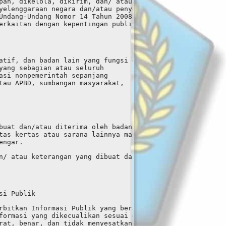
pan, dikelola, dikirim, dan/ atau diterima oleh suatu 
yelenggaraan negara dan/atau penyelenggara dan 
Undang-Undang Nomor 14 Tahun 2008 tentang 
erkaitan dengan kepentingan publik.
atif, dan badan lain yang fungsi dan 
yang sebagian atau seluruh 
asi nonpemerintah sepanjang 
tau APBD, sumbangan masyarakat, 
buat dan/atau diterima oleh badan publik 
tas kertas atau sarana lainnya maupun terekam 
engar.
n/ atau keterangan yang dibuat dan/ atau 
si Publik
rbitkan Informasi Publik yang berada di bawah 
formasi yang dikecualikan sesuai dengan ketentuan;
rat, benar, dan tidak menyesatkan;