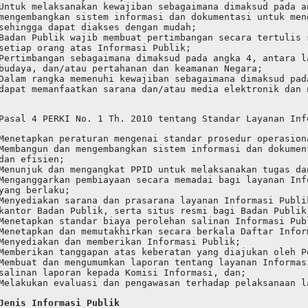
Untuk melaksanakan kewajiban sebagaimana dimaksud pada a
mengembangkan sistem informasi dan dokumentasi untuk men
sehingga dapat diakses dengan mudah;
Badan Publik wajib membuat pertimbangan secara tertulis 
setiap orang atas Informasi Publik;
Pertimbangan sebagaimana dimaksud pada angka 4, antara l
budaya, dan/atau pertahanan dan keamanan Negara;
Dalam rangka memenuhi kewajiban sebagaimana dimaksud pad
dapat memanfaatkan sarana dan/atau media elektronik dan 
Pasal 4 PERKI No. 1 Th. 2010 tentang Standar Layanan Inf
Menetapkan peraturan mengenai standar prosedur operasion
Membangun dan mengembangkan sistem informasi dan dokumen
dan efisien;
Menunjuk dan mengangkat PPID untuk melaksanakan tugas da
Menganggarkan pembiayaan secara memadai bagi layanan Inf
yang berlaku;
Menyediakan sarana dan prasarana layanan Informasi Publi
kantor Badan Publik, serta situs resmi bagi Badan Publik
Menetapkan standar biaya perolehan salinan Informasi Pub
Menetapkan dan memutakhirkan secara berkala Daftar Infor
Menyediakan dan memberikan Informasi Publik;
Memberikan tanggapan atas keberatan yang diajukan oleh P
Membuat dan mengumumkan laporan tentang layanan Informas
salinan laporan kepada Komisi Informasi, dan;
Melakukan evaluasi dan pengawasan terhadap pelaksanaan l
Jenis Informasi Publik