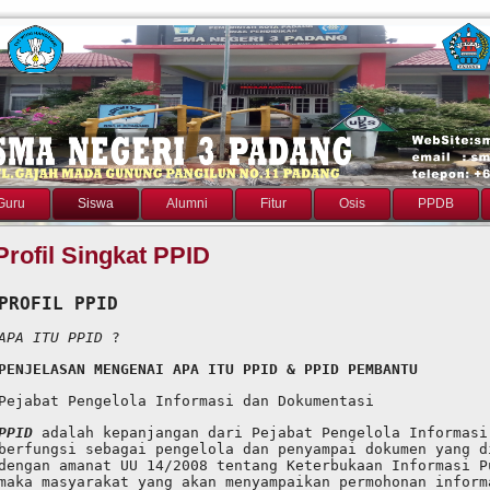
Guru
Siswa
Alumni
Fitur
Osis
PPDB
Profil Singkat PPID
PROFIL PPID
APA ITU PPID
 ?
PENJELASAN MENGENAI APA ITU PPID & PPID PEMBANTU
Pejabat Pengelola Informasi dan Dokumentasi
PPID
 adalah kepanjangan dari Pejabat Pengelola Informasi
berfungsi sebagai pengelola dan penyampai dokumen yang d
dengan amanat UU 14/2008 tentang Keterbukaan Informasi P
maka masyarakat yang akan menyampaikan permohonan inform