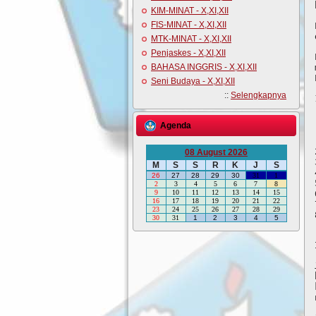
KIM-MINAT - X,XI,XII
FIS-MINAT - X,XI,XII
MTK-MINAT - X,XI,XII
Penjaskes - X,XI,XII
BAHASA INGGRIS - X,XI,XII
Seni Budaya - X,XI,XII
::
Selengkapnya
Agenda
08 August 2026
M
S
S
R
K
J
S
26
27
28
29
30
31
1
2
3
4
5
6
7
8
9
10
11
12
13
14
15
16
17
18
19
20
21
22
23
24
25
26
27
28
29
30
31
1
2
3
4
5