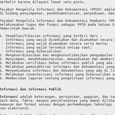
berbelit karena dilayani lewat satu pintu.
Pejabat Pengelola Informasi dan Dokumentasi (PPID) adala
di bidang penyimpanan, pendokumentasian, penyediaan, dan
Pejabat Pengelola Informasi dan Dokumentasi Pembantu (PP
melaksanakan tugas dan fungsi sebagai PPID pada Satuan O
Pemerintah Daerah.
1. Pengklasifikasian informasi yang terdiri dari :
 - Informasi yang wajib disediakan dan diumumkan secara 
 - Informasi yang wajib diumumkan secara serta merta;
 - Informasi yang wajib tersedia setiap saat;
 - Informasi yang dikecualikan.
2. Mengkoordinasikan dan mengkonsolidasikan pengumpulan 
3. Menyimpan, mendokumentasikan, menyediakan dan memberi
4. Melakukan verifikasi bahan informasi publik yang ada 
5. Melakukan pemutakhiran informasi dan dokumentasi yang
6. Menyediakana informasi dan dokumentasi yang ada di li
7. Melakukan inventerisasi informasi yang dikecualikan u
8. Memberikan laporan tentang pengelolaan informasi yang
Informasi dan Informasi Publik
Informasi 
adalah keterangan, pernyataan, gagasan, dan ta
baik data, fakta, maupun penjelasannya yang dapat diliha
kemasan dan format sesuai dengan perkembangan teknologi 
non elektronik.