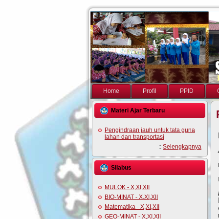
Home
Profil
PPID
Materi Ajar Terbaru
Pengindraan jauh untuk tata guna
lahan dan transportasi
::
Selengkapnya
Silabus
MULOK - X,XI,XII
BIO-MINAT - X,XI,XII
Matematika - X,XI,XII
GEO-MINAT - X,XI,XII