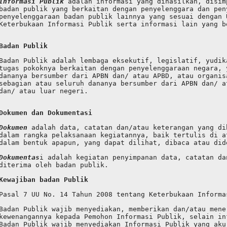
Informasi Publik
 adalah informasi yang dihasilkan, disim
badan publik yang berkaitan dengan penyelenggara dan pen
penyelenggaraan badan publik lainnya yang sesuai dengan 
Keterbukaan Informasi Publik serta informasi lain yang b
Badan Publik
Badan Publik adalah lembaga eksekutif, legislatif, yudik
tugas pokoknya berkaitan dengan penyelenggaraan negara, 
dananya bersumber dari APBN dan/ atau APBD, atau organis
sebagian atau seluruh dananya bersumber dari APBN dan/ a
dan/ atau luar negeri.
Dokumen dan Dokumentasi
Dokumen
 adalah data, catatan dan/atau keterangan yang di
dalam rangka pelaksanaan kegiatannya, baik tertulis di a
dalam bentuk apapun, yang dapat dilihat, dibaca atau did
Dokumentas
i adalah kegiatan penyimpanan data, catatan da
diterima oleh badan publik.
Kewajiban badan Publik
Pasal 7 UU No. 14 Tahun 2008 tentang Keterbukaan Informa
Badan Publik wajib menyediakan, memberikan dan/atau mene
kewenangannya kepada Pemohon Informasi Publik, selain in
Badan Publik wajib menyediakan Informasi Publik yang aku