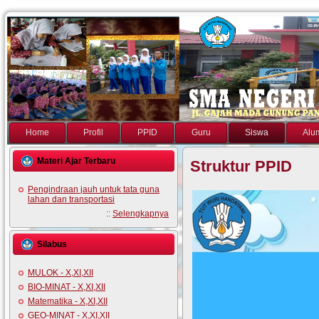
Home
Profil
PPID
Guru
Siswa
Alu
Materi Ajar Terbaru
Struktur PPID
Pengindraan jauh untuk tata guna
lahan dan transportasi
::
Selengkapnya
Silabus
MULOK - X,XI,XII
BIO-MINAT - X,XI,XII
Matematika - X,XI,XII
GEO-MINAT - X,XI,XII