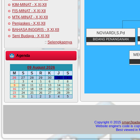
KIM-MINAT - X,XI,XII
FIS-MINAT - X,XI,XII
MTK-MINAT - X,XI,XII
Penjaskes - X,XI,XII
BAHASA INGGRIS - X,XI,XII
Seni Budaya - X,XI,XII
::
Selengkapnya
Agenda
09 August 2026
M
S
S
R
K
J
S
26
27
28
29
30
31
1
2
3
4
5
6
7
8
9
10
11
12
13
14
15
16
17
18
19
20
21
22
23
24
25
26
27
28
29
30
31
1
2
3
4
5
Copyright © 2015
sman3padan
Website engine's code is cop
Best viewed in M