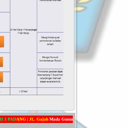
P
A
D
A
N
G
|
J
L
.
G
a
j
a
h
M
a
d
a
G
u
n
u
n
g
P
a
n
g
i
l
u
n
,
K
e
c
a
m
a
t
a
n
P
a
d
a
n
g