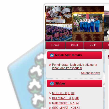
Home
Profil
PPID
Materi Ajar Terbaru
Pengindraan jauh untuk tata guna
lahan dan transportasi
::
Selengkapnya
Silabus
MULOK - X,XI,XII
BIO-MINAT - X,XI,XII
Matematika - X,XI,XII
GEO-MINAT - X,XI,XII