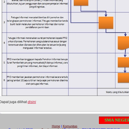
Dapat juga dilihat
disini
S
M
A
N
E
G
E
R
I
3
Home
|
Komunitas