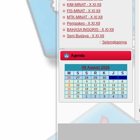
KIM-MINAT - X,XI,XII
FIS-MINAT - X,XI,XII
MTK-MINAT - X,XI,XII
Penjaskes - X,XI,XII
BAHASA INGGRIS - X,XI,XII
Seni Budaya - X,XI,XII
::
Selengkapnya
Agenda
09 August 2026
M
S
S
R
K
J
S
26
27
28
29
30
31
1
2
3
4
5
6
7
8
9
10
11
12
13
14
15
16
17
18
19
20
21
22
23
24
25
26
27
28
29
30
31
1
2
3
4
5