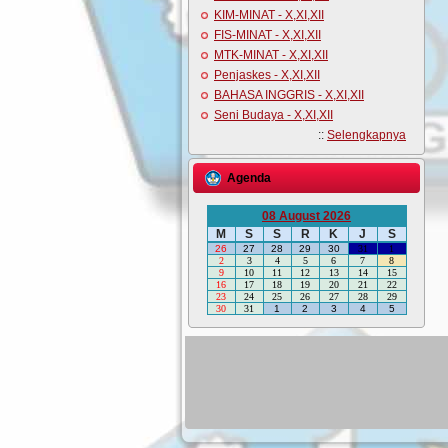
KIM-MINAT - X,XI,XII
FIS-MINAT - X,XI,XII
MTK-MINAT - X,XI,XII
Penjaskes - X,XI,XII
BAHASA INGGRIS - X,XI,XII
Seni Budaya - X,XI,XII
::
Selengkapnya
Agenda
08 August 2026
M
S
S
R
K
J
S
26
27
28
29
30
31
1
2
3
4
5
6
7
8
9
10
11
12
13
14
15
16
17
18
19
20
21
22
23
24
25
26
27
28
29
30
31
1
2
3
4
5