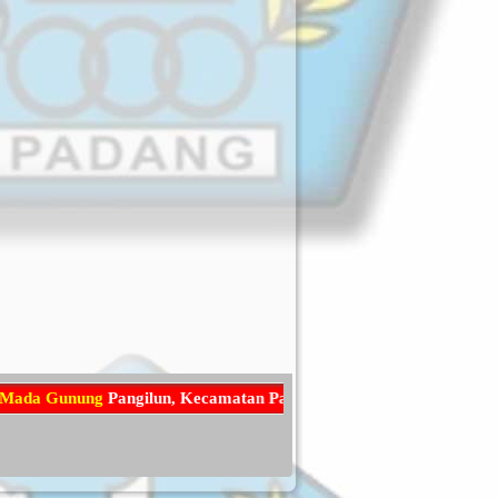
d
a
G
u
n
u
n
g
P
a
n
g
i
l
u
n
,
K
e
c
a
m
a
t
a
n
P
a
d
a
n
g
U
t
a
r
a
,
K
o
t
a
P
a
d
a
n
g
,
P
r
o
v
i