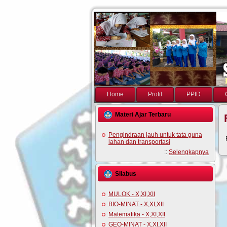
Home
Profil
PPID
Materi Ajar Terbaru
Pengindraan jauh untuk tata guna
lahan dan transportasi
::
Selengkapnya
Silabus
MULOK - X,XI,XII
BIO-MINAT - X,XI,XII
Matematika - X,XI,XII
GEO-MINAT - X,XI,XII