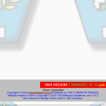
S
M
A
N
E
G
E
R
I
3
P
A
D
A
N
G
|
J
L
.
G
a
j
a
h
M
a
Home
|
Komunitas
Copyright © 2015
sman3padang.sch.id
Redesign by TIM IT SMANTRI PADANG.
Website engine's code is copyright © 2015 Tim Balitbang Depdiknas versi 3.5.3
Best viewed in Mozilla Firefox 1024 x 768 resolution.