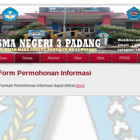
Guru
Siswa
Alumni
Fitur
Osis
PPDB
Form Permohonan Informasi
Formulir Permohonan Informasi dapat dilihat
disini