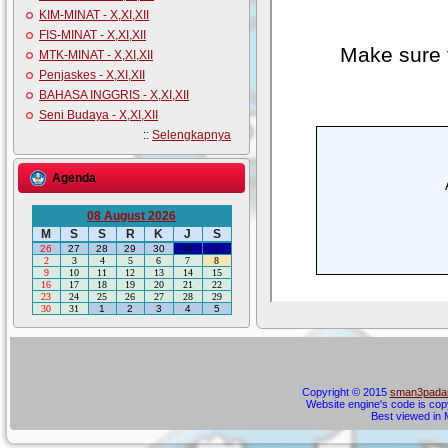
KIM-MINAT - X,XI,XII
FIS-MINAT - X,XI,XII
MTK-MINAT - X,XI,XII
Penjaskes - X,XI,XII
BAHASA INGGRIS - X,XI,XII
Seni Budaya - X,XI,XII
::
Selengkapnya
Agenda
08 August 2026
M
S
S
R
K
J
S
26
27
28
29
30
31
1
2
3
4
5
6
7
8
9
10
11
12
13
14
15
16
17
18
19
20
21
22
23
24
25
26
27
28
29
30
31
1
2
3
4
5
Copyright © 2015
sman3padan
Website engine's code is cop
Best viewed in M