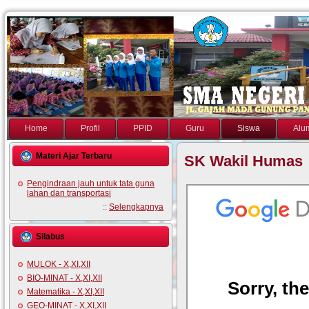
Home
Profil
PPID
Guru
Siswa
Alu
Materi Ajar Terbaru
SK Wakil Humas
Pengindraan jauh untuk tata guna
lahan dan transportasi
::
Selengkapnya
Silabus
MULOK - X,XI,XII
BIO-MINAT - X,XI,XII
Matematika - X,XI,XII
GEO-MINAT - X,XI,XII