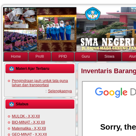
Home
Profil
PPID
Guru
Siswa
Alu
Materi Ajar Terbaru
Inventaris Baran
Pengindraan jauh untuk tata guna
lahan dan transportasi
::
Selengkapnya
Silabus
MULOK - X,XI,XII
BIO-MINAT - X,XI,XII
Matematika - X,XI,XII
GEO-MINAT - X,XI,XII