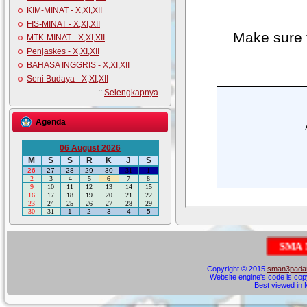
KIM-MINAT - X,XI,XII
FIS-MINAT - X,XI,XII
MTK-MINAT - X,XI,XII
Penjaskes - X,XI,XII
BAHASA INGGRIS - X,XI,XII
Seni Budaya - X,XI,XII
::
Selengkapnya
Agenda
06 August 2026
M
S
S
R
K
J
S
26
27
28
29
30
31
1
2
3
4
5
6
7
8
9
10
11
12
13
14
15
16
17
18
19
20
21
22
23
24
25
26
27
28
29
30
31
1
2
3
4
5
S
M
A
N
E
G
E
Copyright © 2015
sman3padan
Website engine's code is cop
Best viewed in M