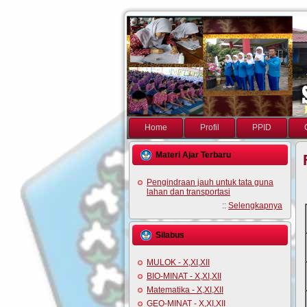
Home
Profil
PPID
Materi Ajar Terbaru
Pengindraan jauh untuk tata guna
lahan dan transportasi
::
Selengkapnya
Silabus
MULOK - X,XI,XII
BIO-MINAT - X,XI,XII
Matematika - X,XI,XII
GEO-MINAT - X,XI,XII