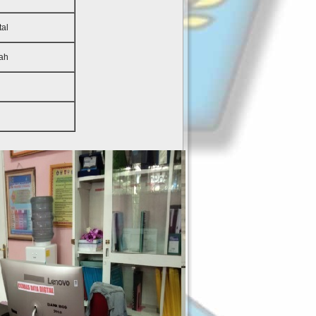
tal
ah