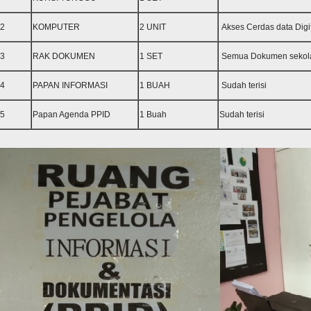
2
KOMPUTER
2 UNIT
Akses Cerdas data Digi
3
RAK DOKUMEN
1 SET
Semua Dokumen sekol
4
PAPAN INFORMASI
1 BUAH
Sudah terisi
5
Papan Agenda PPID
1 Buah
Sudah terisi