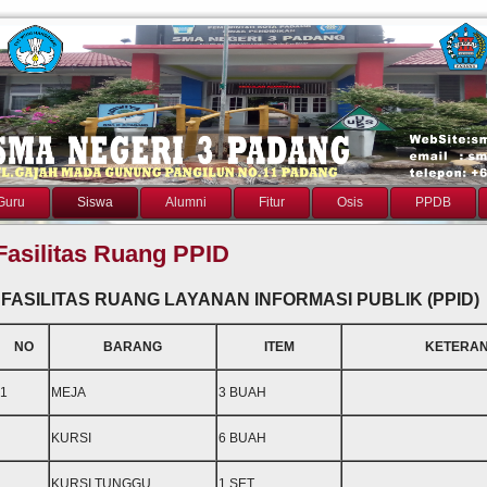
Guru
Siswa
Alumni
Fitur
Osis
PPDB
Fasilitas Ruang PPID
FASILITAS RUANG LAYANAN INFORMASI PUBLIK
(PPID)
NO
BARANG
ITEM
KETERA
1
MEJA
3 BUAH
KURSI
6 BUAH
KURSI TUNGGU
1 SET