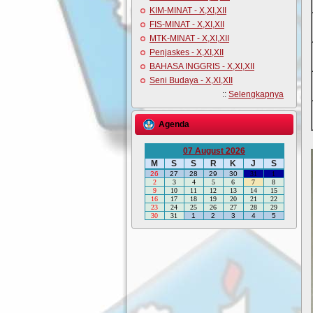
KIM-MINAT - X,XI,XII
FIS-MINAT - X,XI,XII
MTK-MINAT - X,XI,XII
Penjaskes - X,XI,XII
BAHASA INGGRIS - X,XI,XII
Seni Budaya - X,XI,XII
::
Selengkapnya
Agenda
07 August 2026
M
S
S
R
K
J
S
26
27
28
29
30
31
1
2
3
4
5
6
7
8
9
10
11
12
13
14
15
16
17
18
19
20
21
22
23
24
25
26
27
28
29
30
31
1
2
3
4
5