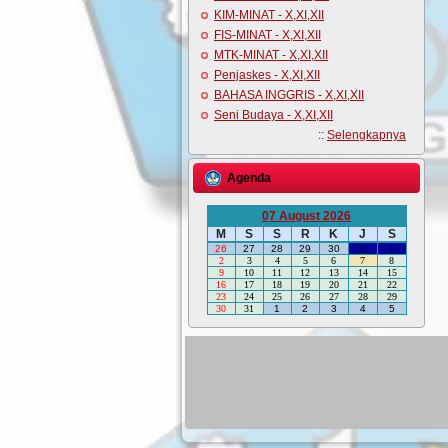
KIM-MINAT - X,XI,XII
FIS-MINAT - X,XI,XII
MTK-MINAT - X,XI,XII
Penjaskes - X,XI,XII
BAHASA INGGRIS - X,XI,XII
Seni Budaya - X,XI,XII
::
Selengkapnya
Agenda
07 August 2026
M
S
S
R
K
J
S
26
27
28
29
30
31
1
2
3
4
5
6
7
8
9
10
11
12
13
14
15
16
17
18
19
20
21
22
23
24
25
26
27
28
29
30
31
1
2
3
4
5