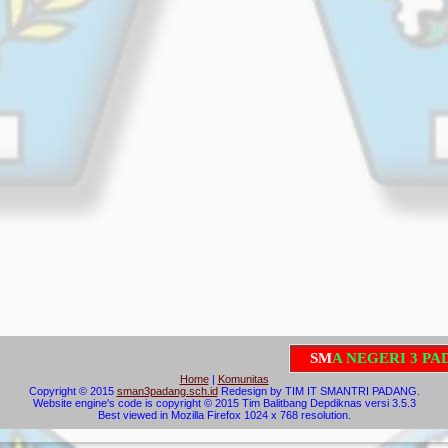
S
M
A
N
E
G
E
R
I
3
P
A
D
A
N
Home
|
Komunitas
Copyright © 2015
sman3padang.sch.id
Redesign by TIM IT SMANTRI PADANG.
Website engine's code is copyright © 2015 Tim Balitbang Depdiknas versi 3.5.3
Best viewed in Mozilla Firefox 1024 x 768 resolution.