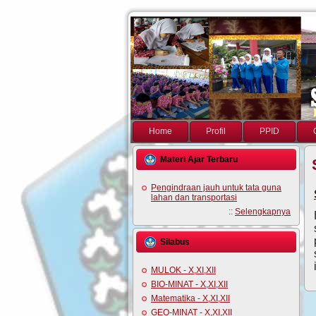
Home
Profil
PPID
Materi Ajar Terbaru
Pengindraan jauh untuk tata guna
lahan dan transportasi
::
Selengkapnya
Silabus
MULOK - X,XI,XII
BIO-MINAT - X,XI,XII
Matematika - X,XI,XII
GEO-MINAT - X,XI,XII