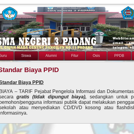
Guru
Siswa
Alumni
Fitur
Osis
PPDB
Standar Biaya PPID
Standar Biaya PPID
BIAYA – TARIF Pejabat Pengelola Informasi dan Dokumentasi
secara
gratis (tidak dipungut biaya),
sedangkan untuk p
pemohon/pengguna informasi publik dapat melakukan penggand
sekolah atau menyediakan CD/DVD kosong atau flashdis
informasinya.