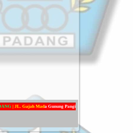
G
|
J
L
.
G
a
j
a
h
M
a
d
a
G
u
n
u
n
g
P
a
n
g
i
l
u
n
,
K
e
c
a
m
a
t
a
n
P
a
d
a
n
g
U
t
a
r
a
,
K