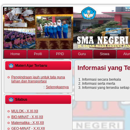
Home
Profil
PPID
Guru
Siswa
Alu
Materi Ajar Terbaru
Informasi yang T
Pengindraan jauh untuk tata guna
1. Informasi secara berkala
lahan dan transportasi
2. Informasi serta merta
::
Selengkapnya
3. Informasi yang tersedia setiap
Silabus
MULOK - X,XI,XII
BIO-MINAT - X,XI,XII
Matematika - X,XI,XII
GEO-MINAT - X,XI,XII