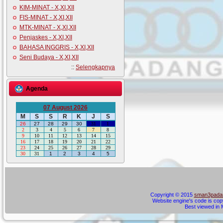
KIM-MINAT - X,XI,XII
FIS-MINAT - X,XI,XII
MTK-MINAT - X,XI,XII
Penjaskes - X,XI,XII
BAHASA INGGRIS - X,XI,XII
Seni Budaya - X,XI,XII
::
Selengkapnya
Agenda
07 August 2026
M
S
S
R
K
J
S
26
27
28
29
30
31
1
2
3
4
5
6
7
8
9
10
11
12
13
14
15
16
17
18
19
20
21
22
23
24
25
26
27
28
29
30
31
1
2
3
4
5
Copyright © 2015
sman3padan
Website engine's code is cop
Best viewed in M