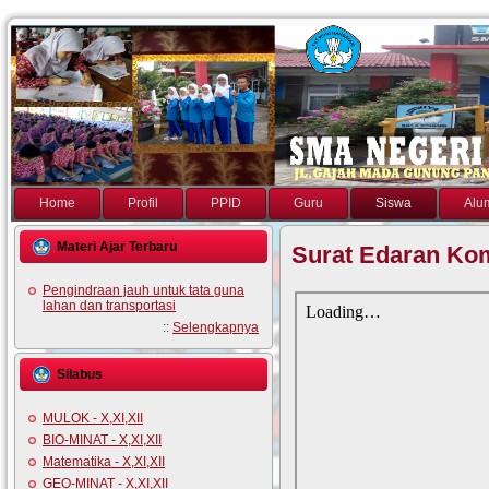
Home
Profil
PPID
Guru
Siswa
Alu
Materi Ajar Terbaru
Surat Edaran Kom
Pengindraan jauh untuk tata guna
lahan dan transportasi
::
Selengkapnya
Silabus
MULOK - X,XI,XII
BIO-MINAT - X,XI,XII
Matematika - X,XI,XII
GEO-MINAT - X,XI,XII