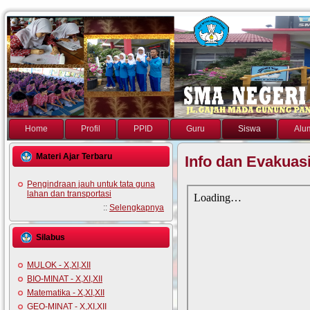
Home
Profil
PPID
Guru
Siswa
Alu
Materi Ajar Terbaru
Info dan Evakuas
Pengindraan jauh untuk tata guna
lahan dan transportasi
::
Selengkapnya
Silabus
MULOK - X,XI,XII
BIO-MINAT - X,XI,XII
Matematika - X,XI,XII
GEO-MINAT - X,XI,XII