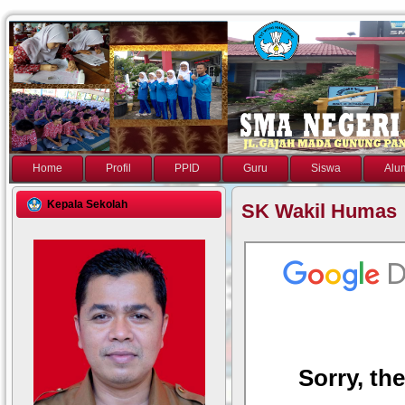
Home
Profil
PPID
Guru
Siswa
Alu
Kepala Sekolah
SK Wakil Humas