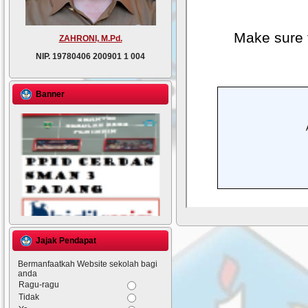
ZAHRONI, M.Pd.
NIP.
19780406 200901 1 004
Banner
Jajak Pendapat
Bermanfaatkah Website sekolah bagi
anda
Ragu-ragu
Tidak