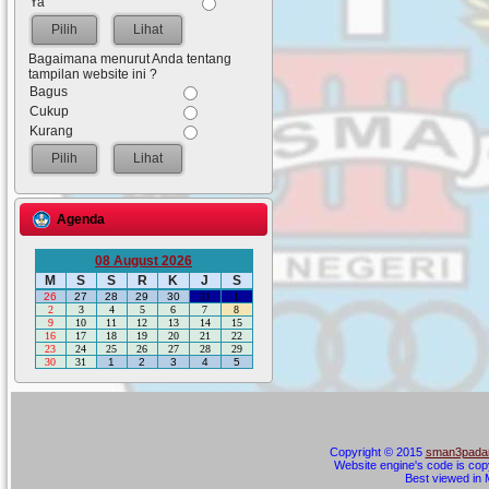
Ya
Lihat
Bagaimana menurut Anda tentang
tampilan website ini ?
Bagus
Cukup
Kurang
Lihat
Agenda
08 August 2026
M
S
S
R
K
J
S
26
27
28
29
30
31
1
2
3
4
5
6
7
8
9
10
11
12
13
14
15
16
17
18
19
20
21
22
23
24
25
26
27
28
29
30
31
1
2
3
4
5
Copyright © 2015
sman3padan
Website engine's code is cop
Best viewed in M