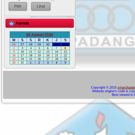
Lihat
Agenda
08 August 2026
M
S
S
R
K
J
S
26
27
28
29
30
31
1
2
3
4
5
6
7
8
9
10
11
12
13
14
15
16
17
18
19
20
21
22
23
24
25
26
27
28
29
30
31
1
2
3
4
5
S
Copyright © 2015
sman3padan
Website engine's code is cop
Best viewed in M