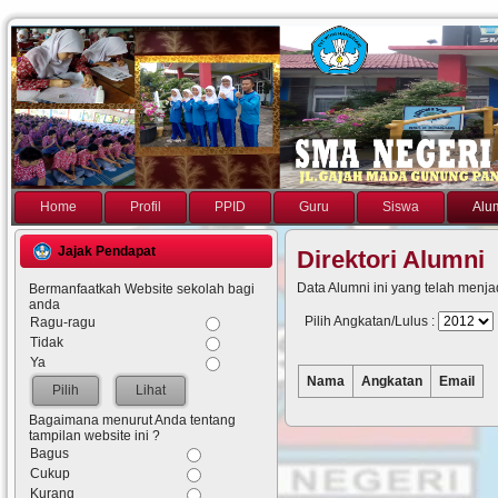
Home
Profil
PPID
Guru
Siswa
Alu
Jajak Pendapat
Direktori Alumni
Data Alumni ini yang telah menj
Bermanfaatkah Website sekolah bagi
anda
Pilih Angkatan/Lulus :
Ragu-ragu
Tidak
Ya
Nama
Angkatan
Email
Lihat
Bagaimana menurut Anda tentang
tampilan website ini ?
Bagus
Cukup
Kurang