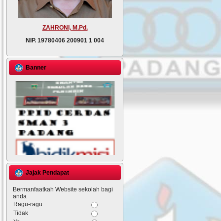
ZAHRONI, M.Pd.
NIP.
19780406 200901 1 004
Banner
Jajak Pendapat
Bermanfaatkah Website sekolah bagi
anda
Ragu-ragu
Tidak