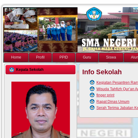
Home
Profil
PPID
Guru
Siswa
Alu
Kepala Sekolah
Info Sekolah
Kegiatan Pesantren Ra
Wisuda Tahfizh Qur’an An
finger print
Rapat Dinas Umum
Serah Terima Jabatan K