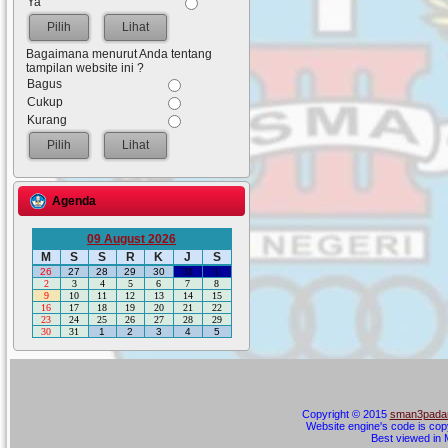
Ya
Lihat
Bagaimana menurut Anda tentang
tampilan website ini ?
Bagus
Cukup
Kurang
Lihat
Agenda
09 August 2026
M
S
S
R
K
J
S
26
27
28
29
30
31
1
2
3
4
5
6
7
8
9
10
11
12
13
14
15
16
17
18
19
20
21
22
23
24
25
26
27
28
29
30
31
1
2
3
4
5
Copyright © 2015
sman3padan
Website engine's code is cop
Best viewed in M