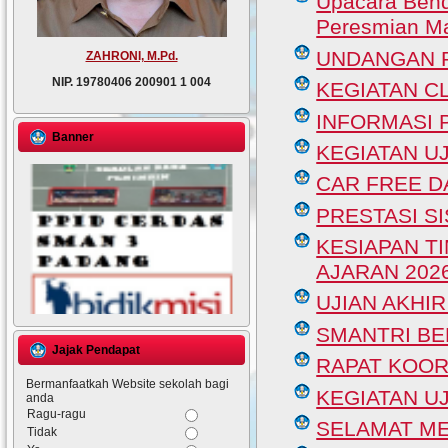
Upacara Bend
Peresmian Ma
UNDANGAN P
ZAHRONI, M.Pd.
NIP.
19780406 200901 1 004
KEGIATAN C
INFORMASI 
Banner
KEGIATAN U
CAR FREE D
PRESTASI S
KESIAPAN T
AJARAN 202
UJIAN AKHI
SMANTRI BE
Jajak Pendapat
RAPAT KOOR
Bermanfaatkah Website sekolah bagi
KEGIATAN U
anda
Ragu-ragu
SELAMAT ME
Tidak