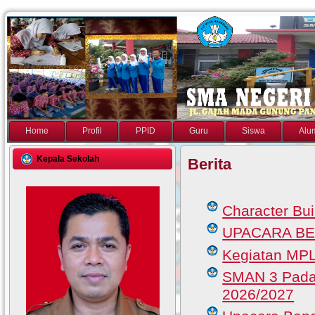
Home
Profil
PPID
Guru
Siswa
Alu
Kepala Sekolah
Berita
Character Bu
UPACARA B
Kegiatan MP
SMAN 3 Padan
2026/2027