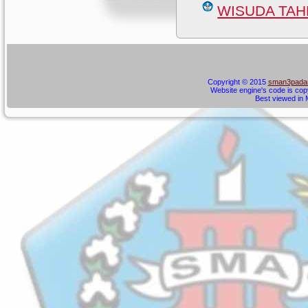
WISUDA TAHF
Copyright © 2015
sman3padan
Website engine's code is cop
Best viewed in M