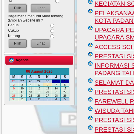
Ya
KEGIATAN S
Lihat
PELAKSANA
Bagaimana menurut Anda tentang
KOTA PADA
tampilan website ini ?
Bagus
UPACARA PE
Cukup
Kurang
UPACARA SM
Lihat
ACCESS SC
PRESTASI S
Agenda
INFORMASI 
06 August 2026
PADANG TAH
M
S
S
R
K
J
S
SELAMAT DA
26
27
28
29
30
31
1
2
3
4
5
6
7
8
9
10
11
12
13
14
15
PRESTASI S
16
17
18
19
20
21
22
23
24
25
26
27
28
29
30
31
1
2
3
4
5
FAREWELL P
WISUDA TAHF
PRESTASI S
PRESTASI S