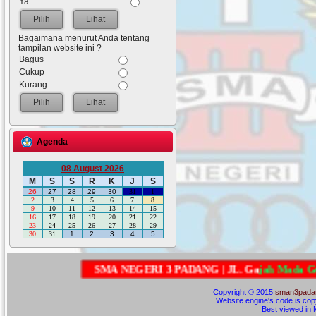
Ya
Lihat
Bagaimana menurut Anda tentang
tampilan website ini ?
Bagus
Cukup
Kurang
Lihat
Agenda
08 August 2026
M
S
S
R
K
J
S
26
27
28
29
30
31
1
2
3
4
5
6
7
8
9
10
11
12
13
14
15
16
17
18
19
20
21
22
23
24
25
26
27
28
29
30
31
1
2
3
4
5
S
M
A
N
E
G
E
R
I
3
P
A
D
A
N
G
|
J
L
.
G
a
j
a
h
M
a
d
a
G
u
n
u
n
g
Copyright © 2015
sman3padan
Website engine's code is cop
Best viewed in M