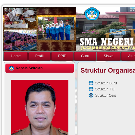
Home
Profil
PPID
Guru
Siswa
Alu
Kepala Sekolah
Struktur Organis
Struktur Guru
Struktur TU
Struktur Osis