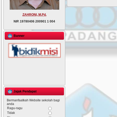
ZAHRONI, M.Pd.
NIP.
19780406 200901 1 004
Banner
Jajak Pendapat
Bermanfaatkah Website sekolah bagi
anda
Ragu-ragu
Tidak