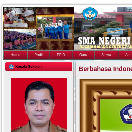
Home
Profil
PPID
Guru
Siswa
Alu
Kepala Sekolah
Berbahasa Indon