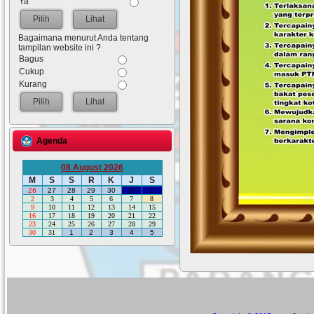
Ya
Lihat
Bagaimana menurut Anda tentang
tampilan website ini ?
Bagus
Cukup
Kurang
Lihat
Agenda
08 August 2026
M
S
S
R
K
J
S
26
27
28
29
30
31
1
2
3
4
5
6
7
8
9
10
11
12
13
14
15
16
17
18
19
20
21
22
23
24
25
26
27
28
29
30
31
1
2
3
4
5