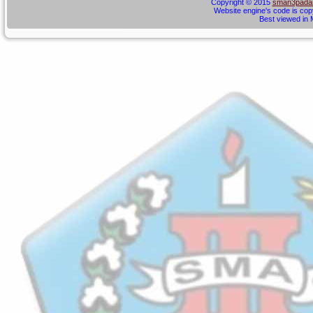
Copyright © 2015
sman3padan
Website engine's code is cop
Best viewed in M