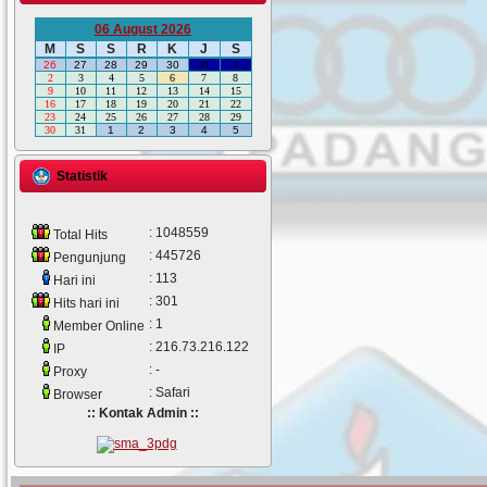
06 August 2026
M
S
S
R
K
J
S
26
27
28
29
30
31
1
2
3
4
5
6
7
8
9
10
11
12
13
14
15
16
17
18
19
20
21
22
23
24
25
26
27
28
29
30
31
1
2
3
4
5
Statistik
: 1048559
Total Hits
: 445726
Pengunjung
: 113
Hari ini
: 301
Hits hari ini
: 1
Member Online
: 216.73.216.122
IP
: -
Proxy
: Safari
Browser
:: Kontak Admin ::