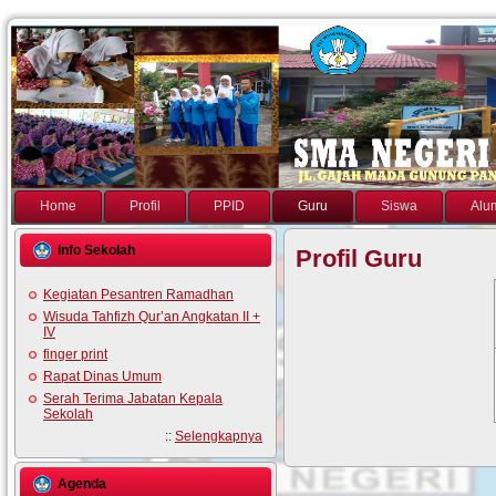
Home
Profil
PPID
Guru
Siswa
Alu
Info Sekolah
Profil Guru
Kegiatan Pesantren Ramadhan
Wisuda Tahfizh Qur’an Angkatan II +
IV
finger print
Rapat Dinas Umum
Serah Terima Jabatan Kepala
Sekolah
::
Selengkapnya
Agenda