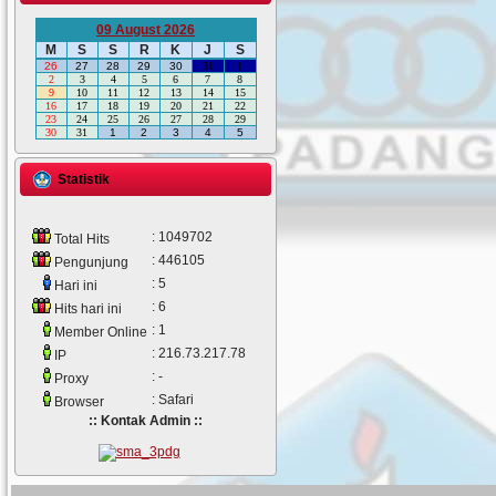
09 August 2026
M
S
S
R
K
J
S
26
27
28
29
30
31
1
2
3
4
5
6
7
8
9
10
11
12
13
14
15
16
17
18
19
20
21
22
23
24
25
26
27
28
29
30
31
1
2
3
4
5
Statistik
: 1049702
Total Hits
: 446105
Pengunjung
: 5
Hari ini
: 6
Hits hari ini
: 1
Member Online
: 216.73.217.78
IP
: -
Proxy
: Safari
Browser
:: Kontak Admin ::