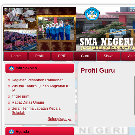
Home
Profil
PPID
Guru
Siswa
Alu
Info Sekolah
Profil Guru
Kegiatan Pesantren Ramadhan
Wisuda Tahfizh Qur’an Angkatan II +
IV
finger print
Rapat Dinas Umum
Serah Terima Jabatan Kepala
Sekolah
::
Selengkapnya
Agenda