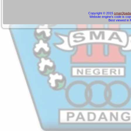
Copyright © 2015
sman3padan
Website engine's code is cop
Best viewed in M