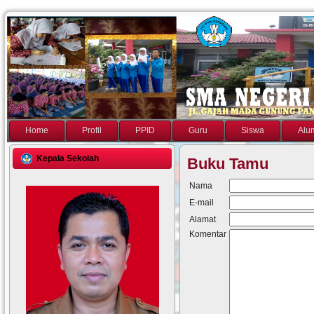
Home
Profil
PPID
Guru
Siswa
Alu
Kepala Sekolah
Buku Tamu
Nama
E-mail
Alamat
Komentar