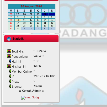
10 August 2026
M
S
S
R
K
J
S
26
27
28
29
30
31
1
2
3
4
5
6
7
8
9
10
11
12
13
14
15
16
17
18
19
20
21
22
23
24
25
26
27
28
29
30
31
1
2
3
4
5
Statistik
: 1062424
Total Hits
: 446402
Pengunjung
: 136
Hari ini
: 6166
Hits hari ini
: 1
Member Online
: 216.73.216.102
IP
: -
Proxy
: Safari
Browser
:: Kontak Admin ::