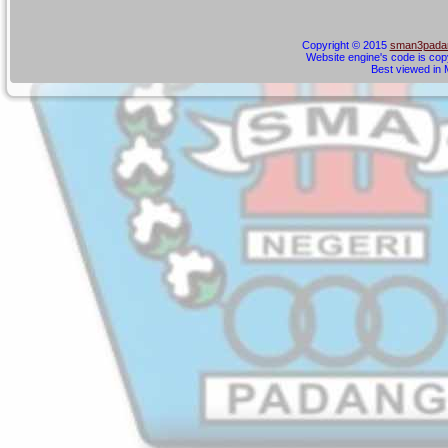
Copyright © 2015
sman3padan
Website engine's code is cop
Best viewed in M