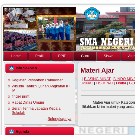
Home
Profil
PPID
Guru
Siswa
Alu
Info Sekolah
Materi Ajar
|
B.ASING-MINAT
|
B.INDO-MIN
Kegiatan Pesantren Ramadhan
MINAT
|
FIS-MINAT
|
Fisika
|
GE
Wisuda Tahfizh Qur’an Angkatan II +
IV
finger print
Materi Ajar untuk Kategor
Rapat Dinas Umum
Silahkan kirim materi yang anda
Serah Terima Jabatan Kepala
----
Sekolah
::
Selengkapnya
Agenda