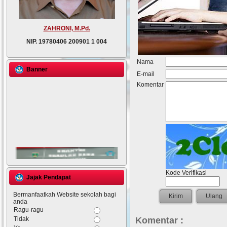
ZAHRONI, M.Pd.
NIP.
19780406 200901 1 004
Nama
Banner
E-mail
Komentar
Kode Verifikasi
Jajak Pendapat
Bermanfaatkah Website sekolah bagi
anda
Ragu-ragu
Tidak
Komentar :