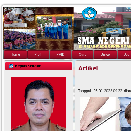
Home
Profil
PPID
Guru
Siswa
Alu
Kepala Sekolah
Artikel
Tanggal : 06-01-2023 09:32, diba