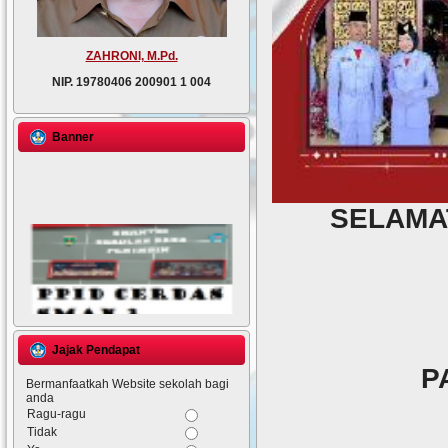
ZAHRONI, M.Pd.
NIP.
19780406 200901 1 004
Banner
SELAMA
Jajak Pendapat
P
Bermanfaatkah Website sekolah bagi
anda
Ragu-ragu
Tidak