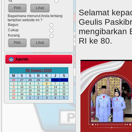
Ya
Lihat
Selamat kepad
Bagaimana menurut Anda tentang
Geulis Paskibr
tampilan website ini ?
Bagus
mengibarkan 
Cukup
Kurang
RI ke 80.
Lihat
Agenda
06 August 2026
M
S
S
R
K
J
S
26
27
28
29
30
31
1
2
3
4
5
6
7
8
9
10
11
12
13
14
15
16
17
18
19
20
21
22
23
24
25
26
27
28
29
30
31
1
2
3
4
5