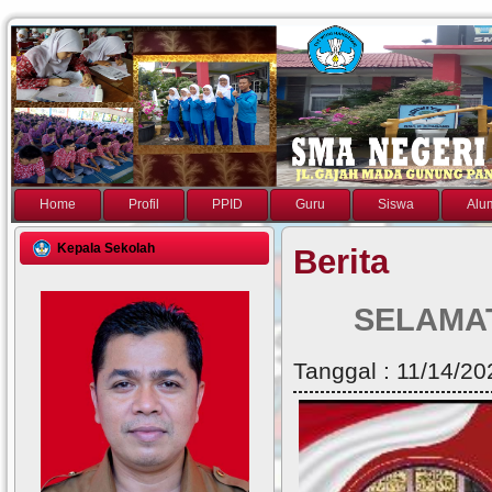
Home
Profil
PPID
Guru
Siswa
Alu
Kepala Sekolah
Berita
SELAMAT
Tanggal : 11/14/20