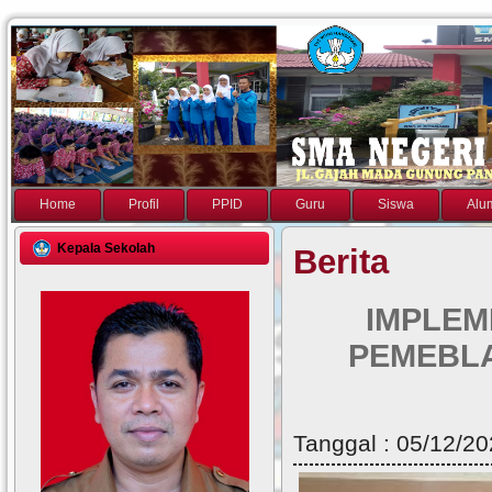
Home
Profil
PPID
Guru
Siswa
Alu
Kepala Sekolah
Berita
IMPLEM
PEMEBLA
Tanggal : 05/12/20