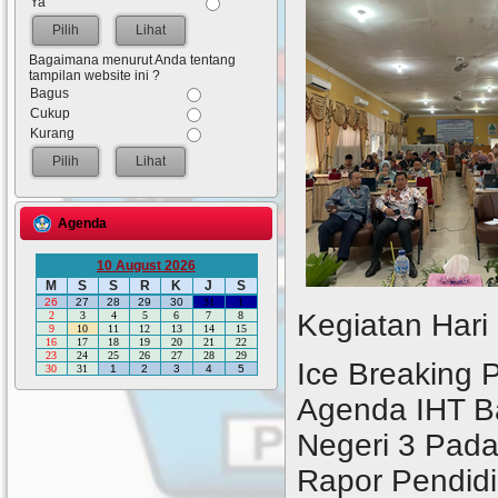
Ya
Lihat
Bagaimana menurut Anda tentang
tampilan website ini ?
Bagus
Cukup
Kurang
Lihat
Agenda
10 August 2026
M
S
S
R
K
J
S
26
27
28
29
30
31
1
Kegiatan Hari
2
3
4
5
6
7
8
9
10
11
12
13
14
15
16
17
18
19
20
21
22
23
24
25
26
27
28
29
Ice Breaking
30
31
1
2
3
4
5
Agenda IHT B
Negeri 3 Pada
Rapor Pendidi