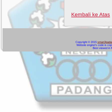
Kembali ke Atas
Copyright © 2015
sman3padan
Website engine's code is cop
Best viewed in M