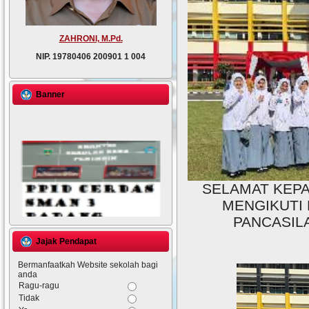
ZAHRONI, M.Pd.
NIP.
19780406 200901 1 004
Banner
SELAMAT KEPA
MENGIKUTI
PANCASIL
Jajak Pendapat
Bermanfaatkah Website sekolah bagi
anda
Ragu-ragu
Tidak