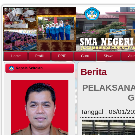
Home
Profil
PPID
Guru
Siswa
Alu
Kepala Sekolah
Berita
PELAKSANA
G
Tanggal : 06/01/20