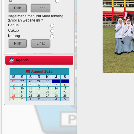
Ya
Lihat
Bagaimana menurut Anda tentang
tampilan website ini ?
Bagus
Cukup
Kurang
Lihat
Agenda
08 August 2026
M
S
S
R
K
J
S
26
27
28
29
30
31
1
2
3
4
5
6
7
8
9
10
11
12
13
14
15
16
17
18
19
20
21
22
23
24
25
26
27
28
29
30
31
1
2
3
4
5