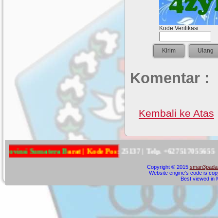
Kode Verifikasi
Komentar :
Kembali ke Atas
S
u
m
a
t
e
r
a
B
a
r
a
t
|
K
o
d
e
P
o
s
:
2
5
1
3
7
|
T
e
l
p
.
+
6
2
7
5
1
7
0
5
5
6
5
5
Copyright © 2015
sman3padan
Website engine's code is cop
Best viewed in M