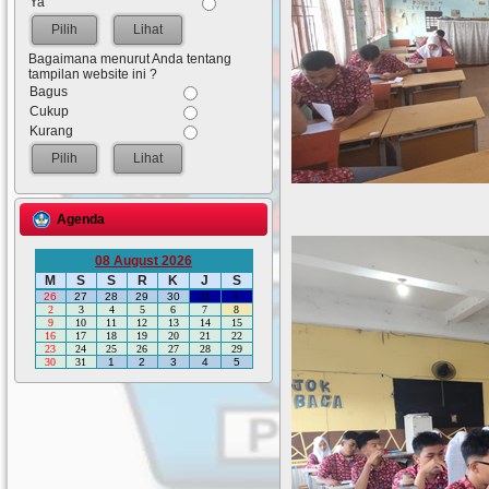
Ya
Lihat
Bagaimana menurut Anda tentang
tampilan website ini ?
Bagus
Cukup
Kurang
Lihat
Agenda
08 August 2026
M
S
S
R
K
J
S
26
27
28
29
30
31
1
2
3
4
5
6
7
8
9
10
11
12
13
14
15
16
17
18
19
20
21
22
23
24
25
26
27
28
29
30
31
1
2
3
4
5