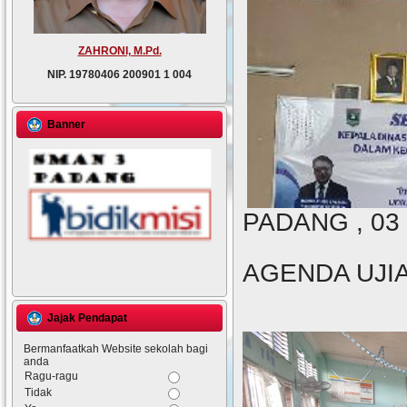
ZAHRONI, M.Pd.
NIP.
19780406 200901 1 004
Banner
PADANG , 03 
AGENDA UJI
Jajak Pendapat
Bermanfaatkah Website sekolah bagi
anda
Ragu-ragu
Tidak