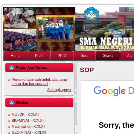
Home
Profil
PPID
Guru
Siswa
Alu
Materi Ajar Terbaru
SOP
Pengindraan jauh untuk tata guna
lahan dan transportasi
::
Selengkapnya
Silabus
MULOK - X,XI,XII
BIO-MINAT - X,XI,XII
Matematika - X,XI,XII
GEO-MINAT - X,XI,XII