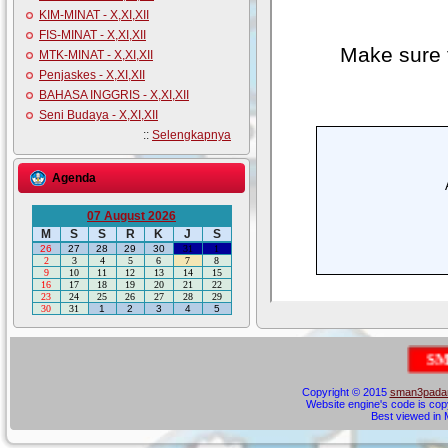
KIM-MINAT - X,XI,XII
FIS-MINAT - X,XI,XII
MTK-MINAT - X,XI,XII
Penjaskes - X,XI,XII
BAHASA INGGRIS - X,XI,XII
Seni Budaya - X,XI,XII
::
Selengkapnya
Agenda
07 August 2026
M
S
S
R
K
J
S
26
27
28
29
30
31
1
2
3
4
5
6
7
8
9
10
11
12
13
14
15
16
17
18
19
20
21
22
23
24
25
26
27
28
29
30
31
1
2
3
4
5
S
M
A
N
E
Copyright © 2015
sman3padan
Website engine's code is cop
Best viewed in M